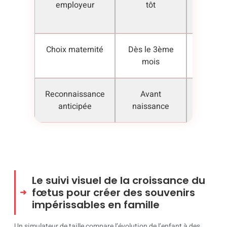
employeur
tôt
cont
licenci
Choix maternité
Dès le 3ème
Disponib
mois
de la p
Reconnaissance
Avant
Filiat
anticipée
naissance
établ
Le suivi visuel de la croissance du
fœtus pour créer des souvenirs
impérissables en famille
Un simulateur de taille compare l’évolution de l’enfant à des