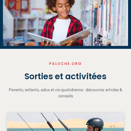
PALUCHE.ORG
Sorties et activitées
Parents, enfants, ados et vie quotidienne : découvrez articles &
conseils
https://basketballjersey.ru
has
become
more