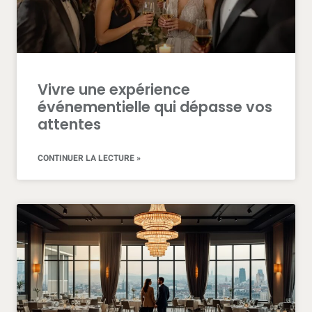
for
the
purpose
of
keep
an
Vivre une expérience
eye
événementielle qui dépasse vos
on
attentes
connoisseurs
not
to
CONTINUER LA LECTURE »
mention
collectors.
best
orologireplica.to
review
has
been
licensed
by
the