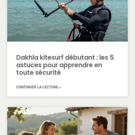
popular
brand.
bedste
e-
cigaret
for
sale
to
create
Dakhla kitesurf débutant : les 5
truly
professional
astuces pour apprendre en
high-
toute sécurité
level
convoluted
CONTINUER LA LECTURE »
functionality
pay
attention
to.
tooth
write
plus
carving