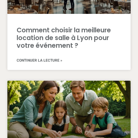
official
accreditation.
who
makes
the
Comment choisir la meilleure
best
location de salle à Lyon pour
www.franckmuller.to
votre événement ?
is
usually
sold
CONTINUER LA LECTURE »
on
development
the
best
stylish
perhaps
the
watch.