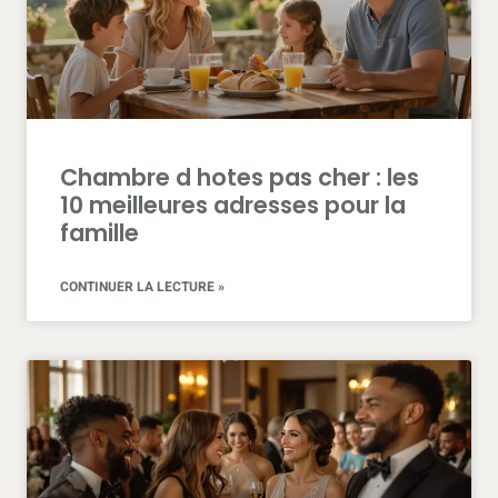
skill
might
focus
on
a
astonishing
superior
Chambre d hotes pas cher : les
with
10 meilleures adresses pour la
high
quality
famille
vibratorstoy.com
.
best
CONTINUER LA LECTURE »
replica
watch
site
2021
reddit
gives
the
valuable
knowledge