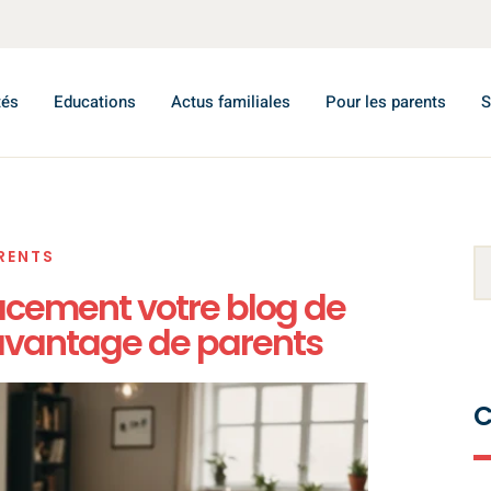
tés
Educations
Actus familiales
Pour les parents
S
RENTS
cement votre blog de
davantage de parents
C