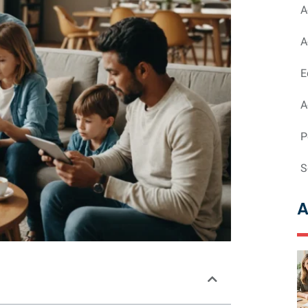
A
A
E
A
P
S
A