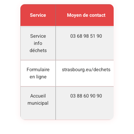
Service
Moyen de contact
Disp
Service
03 68 98 51 90
Lundi
info
8h3
déchets
Formulaire
strasbourg.eu/dechets
2
en ligne
Accueil
03 88 60 90 90
Ho
municipal
d’o
m