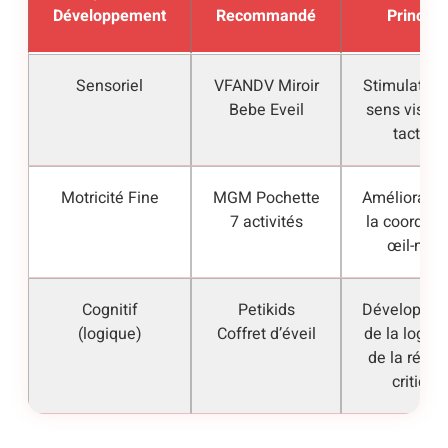
Développement
Recommandé
Principa
Sensoriel
VFANDV Miroir
Stimulation
Bebe Eveil
sens visuel
tactiles
Motricité Fine
MGM Pochette
Amélioratio
7 activités
la coordina
œil-mai
Cognitif
Petikids
Développe
(logique)
Coffret d’éveil
de la logiqu
de la réfle
critique