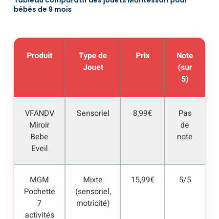
Tableau comparatif des jouets Montessori pour
bébés de 9 mois
Produit
Type de
Prix
Note
Jouet
(sur
5)
VFANDV
Sensoriel
8,99€
Pas
Miroir
de
Bebe
note
Eveil
MGM
Mixte
15,99€
5/5
Pochette
(sensoriel,
7
motricité)
activités