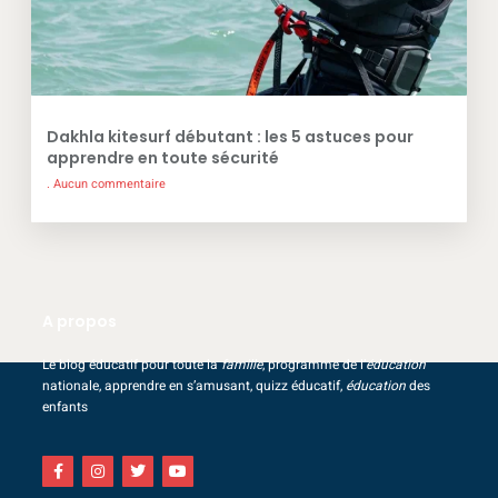
Dakhla kitesurf débutant : les 5 astuces pour
apprendre en toute sécurité
Aucun commentaire
A propos
Le blog éducatif pour toute la
famille
, programme de l’
éducation
nationale, apprendre en s’amusant, quizz éducatif,
éducation
des
enfants