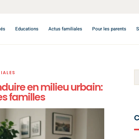
tés
Educations
Actus familiales
Pour les parents
S
IALES
duire en milieu urbain:
es familles
C