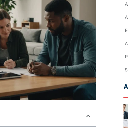
A
A
E
A
P
S
A