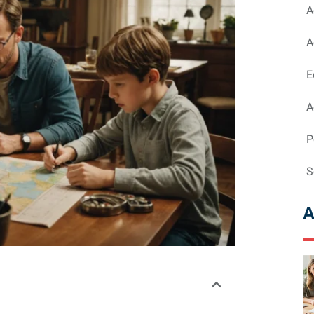
A
A
E
A
P
S
A