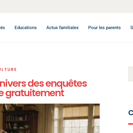
tés
Educations
Actus familiales
Pour les parents
S
ULTURE
univers des enquêtes
le gratuitement
C