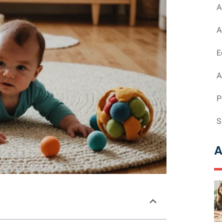
A
A
E
A
P
S
A