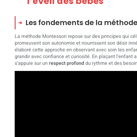
l’éveil des bébés
Les fondements de la méthode
La méthode Montessori repose sur des principes qui célè
promeuvent son autonomie et nourrissent son désir inné
élaboré cette approche en observant avec soin les enfan
grandir avec confiance et curiosité. En plaçant l’enfan
s’appuie sur un
respect profond
du rythme et des besoin