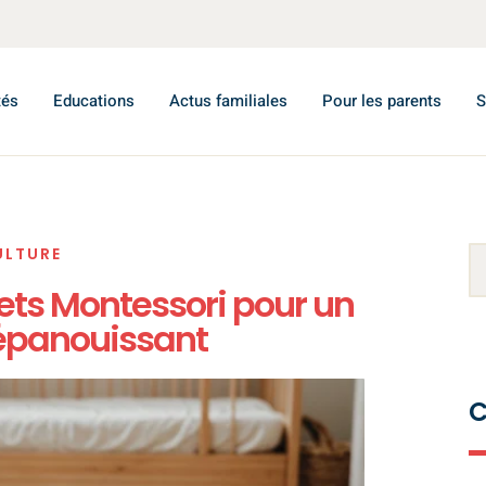
tés
Educations
Actus familiales
Pour les parents
S
ULTURE
crets Montessori pour un
épanouissant
C