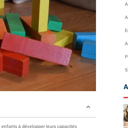
A
A
E
A
P
S
A
 enfants à développer leurs capacités