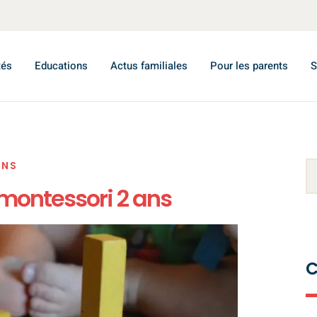
tés
Educations
Actus familiales
Pour les parents
S
ONS
 montessori 2 ans
C