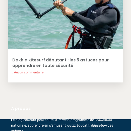
Dakhla kitesurf débutant : les 5 astuces pour
apprendre en toute sécurité
Aucun commentaire
A propos
Le blog éducatif pour toute la
famille
, programme de l’
éducation
nationale, apprendre en s’amusant, quizz éducatif,
éducation
des
enfants